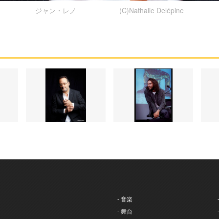
ジャン・レノ (C)Nathalie Delépine
- 音楽
- 舞台