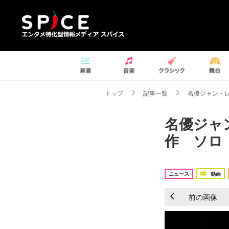
トップ
記事一覧
名優ジャン・
名優ジャ
作 ソロ
ニュース
動画
前の画像