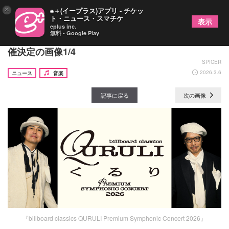
×
e＋(イープラス)アプリ - チケッ
ト・ニュース・スマチケ
表示
eplus inc.
無料 - Google Play
東京・京都でくるり初のフルオーケストラ公演が開
催決定の画像1/4
SPICER
2026.3.6
ニュース
音楽
記事に戻る
次の画像
『billboard classics QURULI Premium Symphonic Concert 2026』