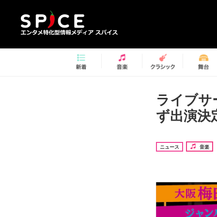
ライブサ
ず出演決定
ニュース
音楽