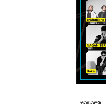
その他の画像