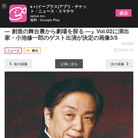
×
e＋(イープラス)アプリ - チケッ
ト・ニュース・スマチケ
表示
eplus inc.
無料 - Google Play
劇場セミナーの新シリーズ『幕が上がる、その前に
― 創造の舞台裏から劇場を探る ―』Vol.02に演出
家・小池修一郎のゲスト出演が決定の画像3/5
SPICER
2026.3.10
ニュース
舞台
前の画像
記事に戻る
次の画像