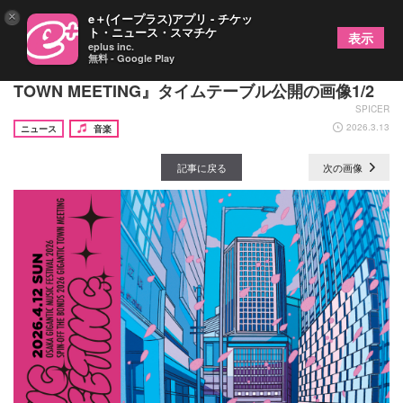
×
e＋(イープラス)アプリ - チケッ
ト・ニュース・スマチケ
表示
eplus inc.
無料 - Google Play
『ジャイガ』スピンオフイベント『GIGANTIC
TOWN MEETING』タイムテーブル公開の画像1/2
SPICER
2026.3.13
ニュース
音楽
記事に戻る
次の画像