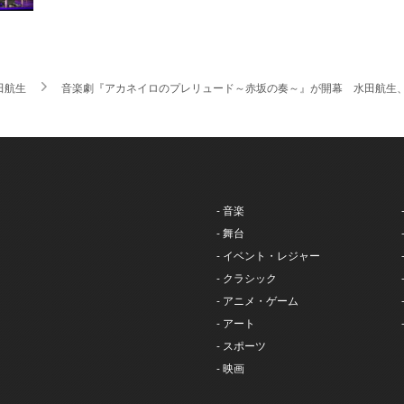
田航生
音楽劇『アカネイロのプレリュード～赤坂の奏～』が開幕 水田航生
- 音楽
- 舞台
- イベント・レジャー
- クラシック
- アニメ・ゲーム
- アート
- スポーツ
- 映画