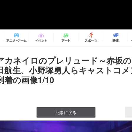
アカネイロのプレリュード～赤坂の
田航生、小野塚勇人らキャストコメ
着の画像1/10
記事に戻る