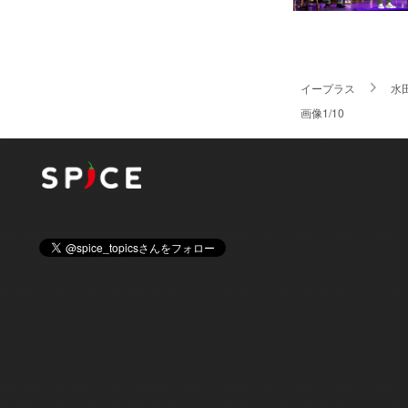
イープラス
水
画像1/10