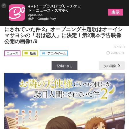
×
e＋(イープラス)アプリ - チケッ
ト・ニュース・スマチケ
表示
eplus inc.
無料 - Google Play
TVアニメ『お隣の天使様にいつの間にか駄目人間
にされていた件 2』オープニング主題歌はオーイシ
マサヨシの「君は恋人」に決定！第2期本予告映像
公開の画像1/9
SPICER
2026.3.16
ニュース
動画
アニメ/ゲーム
記事に戻る
次の画像