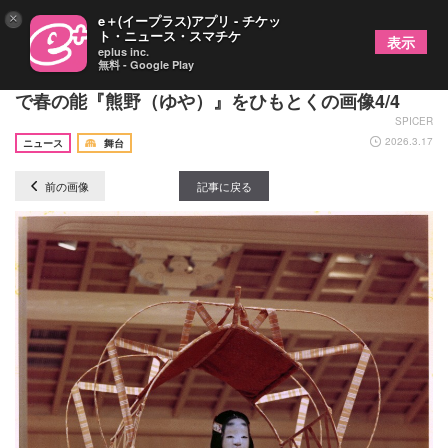
×
e＋(イープラス)アプリ - チケッ
ト・ニュース・スマチケ
表示
eplus inc.
無料 - Google Play
能楽師×元NHKアナウンサーによる『能の歩き方』
で春の能『熊野（ゆや）』をひもとくの画像4/4
SPICER
2026.3.17
ニュース
舞台
前の画像
記事に戻る