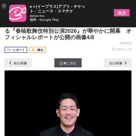
×
e＋(イープラス)アプリ - チケッ
ト・ニュース・スマチケ
表示
eplus inc.
無料 - Google Play
中村勘九郎と中村七之助が一門と共に全国を巡演す
る『春暁歌舞伎特別公演2026』が華やかに開幕 オ
フィシャルレポートが公開の画像4/8
SPICER
2026.3.18
レポート
舞台
前の画像
記事に戻る
次の画像