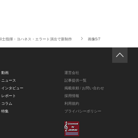
野和士指揮・ヨハネス・エラート演出で新制作
画像5/7
- 動画
運営会社
- ニュース
記事提供一覧
- インタビュー
掲載依頼 / お問い合わせ
- レポート
採用情報
- コラム
利用規約
- 特集
プライバシーポリシー