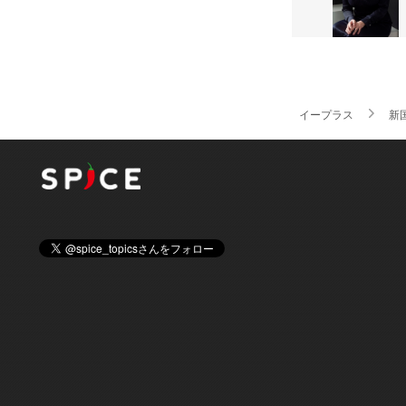
イープラス
新