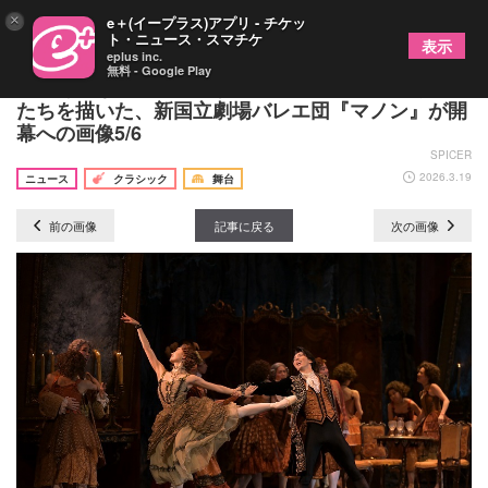
×
e＋(イープラス)アプリ - チケッ
ト・ニュース・スマチケ
表示
eplus inc.
無料 - Google Play
愛しあいながらもひたすら破滅へと落ちてゆく恋人
たちを描いた、新国立劇場バレエ団『マノン』が開
幕への画像5/6
SPICER
2026.3.19
ニュース
クラシック
舞台
前の画像
記事に戻る
次の画像