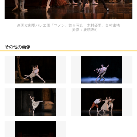
新国立劇場バレエ団『マノン』舞台写真 木村優里、奥村康祐
撮影：鹿摩隆司
その他の画像