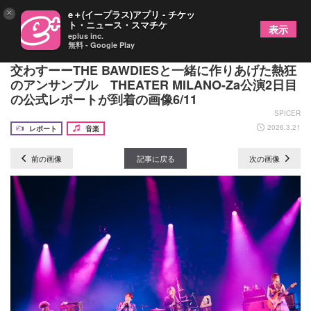
×
e＋(イープラス)アプリ - チケッ
ト・ニュース・スマチケ
表示
eplus inc.
無料 - Google Play
Rei、大好きなロックンロールを相棒に音で会話を
交わすーーTHE BAWDIESと一緒に作りあげた熱狂
のアンサンブル THEATER MILANO-Za公演2日目
の公式レポートが到着の画像6/11
SPICER
2026.3.21
レポート
音楽
前の画像
記事に戻る
次の画像