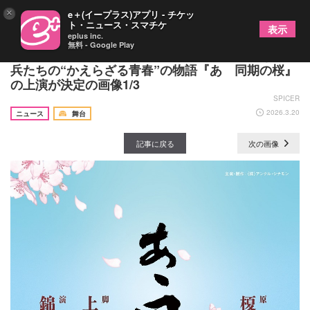
×
e＋(イープラス)アプリ - チケッ
ト・ニュース・スマチケ
表示
eplus inc.
無料 - Google Play
錦織一清演出、中山脩悟初舞台・初主演 若き学徒
兵たちの“かえらざる青春”の物語『あゝ同期の桜』
の上演が決定の画像1/3
SPICER
2026.3.20
ニュース
舞台
記事に戻る
次の画像