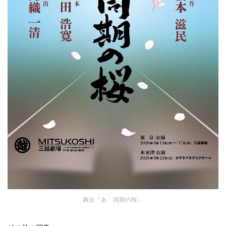
舞台『あゝ同期の桜』