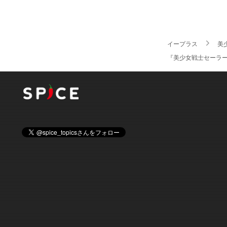
イープラス
美
『美少女戦士セーラ