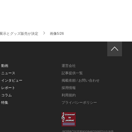
展示とグッズ販売が決定
画像5/26
- 動画
運営会社
- ニュース
記事提供一覧
- インタビュー
掲載依頼 / お問い合わせ
- レポート
採用情報
- コラム
利用規約
- 特集
プライバシーポリシー
JASRAC許諾第9008487009Y31018号