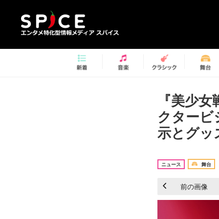
『美少女
クタービ
示とグッズ
ニュース
舞台
前の画像