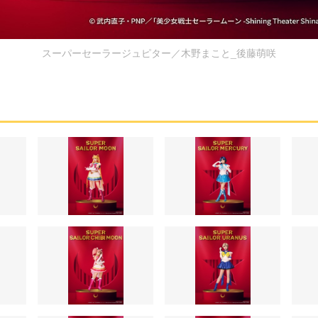
スーパーセーラージュピター／木野まこと_後藤萌咲