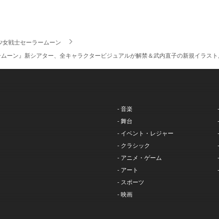
少女戦士セーラームーン
ームーン』新シアター、全キャラクタービジュアルが解禁＆武内直子の新規イラスト
- 音楽
- 舞台
- イベント・レジャー
- クラシック
- アニメ・ゲーム
- アート
- スポーツ
- 映画