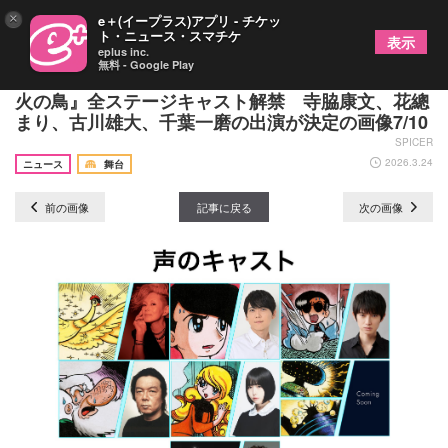
×
e＋(イープラス)アプリ - チケッ
ト・ニュース・スマチケ
表示
eplus inc.
無料 - Google Play
MoN Takanawa開館記念特別公演『マンガローグ：
火の鳥』全ステージキャスト解禁 寺脇康文、花總
まり、古川雄大、千葉一磨の出演が決定の画像7/10
SPICER
2026.3.24
ニュース
舞台
前の画像
記事に戻る
次の画像