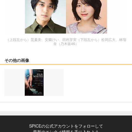
（上段左から）昆夏美、安蘭けい、田村芽実（下段左から）松岡広大、林瑠
奈（乃木坂46）
その他の画像
SPICEの公式アカウントをフォローして
最新のエンタメ情報を手に入れよう