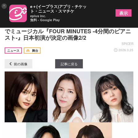
×
e＋(イープラス)アプリ - チケッ
ト・ニュース・スマチケ
表示
eplus inc.
無料 - Google Play
安蘭けい、昆夏美・田村芽実（Wキャスト）ら出演
でミュージカル『FOUR MINUTES -4分間のピアニ
スト-』日本初演が決定の画像2/2
SPICER
2026.3.25
ニュース
舞台
前の画像
記事に戻る