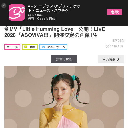
×
e＋(イープラス)アプリ - チケッ
ト・ニュース・スマチケ
表示
eplus inc.
無料 - Google Play
石原夏織、実写とアニメーションが“共演”する新感
覚MV「Little Humming Love」公開！LIVE
2026『ASOVIVA!!!』開催決定の画像1/4
SPICER
2026.3.26
ニュース
動画
アニメ/ゲーム
記事に戻る
次の画像