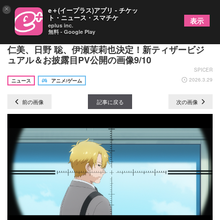
×
e＋(イープラス)アプリ - チケッ
ト・ニュース・スマチケ
表示
eplus inc.
無料 - Google Play
TVアニメ『幼稚園WARS』追加キャストに大和田
仁美、日野 聡、伊瀬茉莉也決定！新ティザービジ
ュアル＆お披露目PV公開の画像9/10
SPICER
2026.3.29
ニュース
アニメ/ゲーム
前の画像
記事に戻る
次の画像