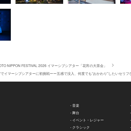
OTO NIPPON FESTIVAL 2026 イマーシブシアター「花宵の大茶会」
でイマーシブシアターに初挑戦ーー五感で没入、何度でも“おかわり”したいセリフ
- 音楽
- 舞台
- イベント・レジャー
- クラシック