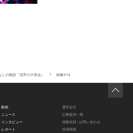
なしの物語『花宵の大茶会』
画像3/14
- 動画
運営会社
- ニュース
記事提供一覧
- インタビュー
掲載依頼 / お問い合わせ
- レポート
採用情報