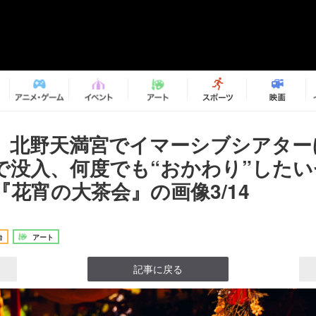
、北野天満宮でイマーシブシアター
で没入、何度でも“おかわり”した
『花宵の大茶会』の画像3/14
台
アート
記事に戻る