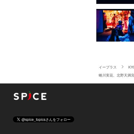
イープラス
KY
蜷川実花、北野天満宮