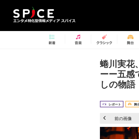
蜷川実花
ーー五感
しの物語
レポート
舞
前の画像