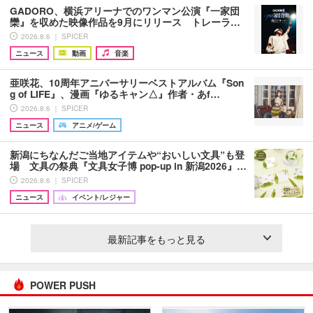
GADORO、横浜アリーナでのワンマン公演『一家団
欒』を収めた映像作品を9月にリリース トレーラ…
2026.8.6 ｜ SPICER
ニュース
動画
音楽
亜咲花、10周年アニバーサリーベストアルバム『Son
g of LIFE』、漫画『ゆるキャン△』作者・あf…
2026.8.6 ｜ SPICER
ニュース
アニメ/ゲーム
新潟にちなんだご当地アイテムや“おいしい文具”も登
場 文具の祭典『文具女子博 pop-up in 新潟2026』…
2026.8.6 ｜ SPICER
ニュース
イベント/レジャー
最新記事をもっと見る
POWER PUSH