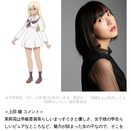
永守茉莉花 CV：上田 瞳 (C)氷川へきる・講談社／『花織さんは転生しても
喧嘩がしたい』製作委員会
＜上田 瞳 コメント＞
茉莉花は学級委員長らしいまっすぐさと優しさ、女子校の学生ら
しいピュアなところなど、魅力が詰まった女の子なので、そこを