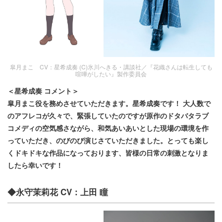
皐月まこ CV：星希成奏 (C)氷川へきる・講談社／『花織さんは転生しても
喧嘩がしたい』製作委員会
＜星希成奏 コメント＞
皐月まこ役を務めさせていただきます。星希成奏です！ 大人数で
のアフレコが久々で、緊張していたのですが原作のドタバタラブ
コメディの空気感さながら、和気あいあいとした現場の環境を作
っていただき、のびのび演じさていただきました。とっても楽し
くドキドキな作品になっております、皆様の日常の刺激となりま
したら幸いです！
◆永守茉莉花 CV：上田 瞳