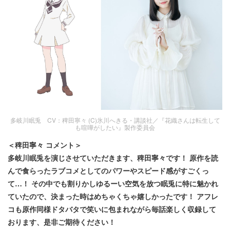
多岐川眠兎 CV：稗田寧々 (C)氷川へきる・講談社／『花織さんは転生して
も喧嘩がしたい』製作委員会
＜稗田寧々 コメント＞
多岐川眠兎を演じさせていただきます、稗田寧々です！ 原作を読
んで食らったラブコメとしてのパワーやスピード感がすごくっ
て…！ その中でも割りかしゆるーい空気を放つ眠兎に特に魅かれ
ていたので、決まった時はめちゃくちゃ嬉しかったです！ アフレ
コも原作同様ドタバタで笑いに包まれながら毎話楽しく収録して
おります、是非ご期待ください！