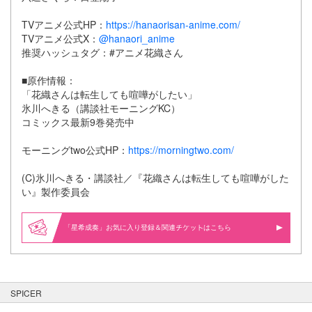
TVアニメ公式HP：
https://hanaorisan-anime.com/
TVアニメ公式X：
@hanaori_anime
推奨ハッシュタグ：#アニメ花織さん
■原作情報：
「花織さんは転生しても喧嘩がしたい」
氷川へきる（講談社モーニングKC）
コミックス最新9巻発売中
モーニングtwo公式HP：
https://morningtwo.com/
(C)氷川へきる・講談社／『花織さんは転生しても喧嘩がした
い』製作委員会
「星希成奏」お気に入り登録＆関連
はこちら
SPICER