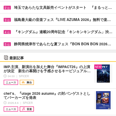
埼玉であらたな文具販売イベントがスタート 『まるっと…
2
位
福島最大級の音楽フェス『LIVE AZUMA 2026』無料で楽…
3
位
『キングダム』連載20周年記念「キンキンキングダム」渋…
4
位
静岡県焼津市であらたな夏フェス『BON BON BON 2026…
5
位
最新記事
IMP.主演、新演出を加えた舞台『IMPACT26』の上演
NEW
が決定 新生の幕開けを予感させるキービジュアル…
04:00 ｜ SPICER
ニュース
舞台
chef’s、『utage 2026 autumn』の対バンゲストとし
てパーカーズを発表
2026.8.6 ｜ SPICER
ニュース
音楽