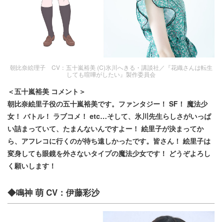
朝比奈絵理子 CV：五十嵐裕美 (C)氷川へきる・講談社／『花織さんは転生
しても喧嘩がしたい』製作委員会
＜五十嵐裕美 コメント＞
朝比奈絵里子役の五十嵐裕美です。ファンタジー！ SF！ 魔法少
女！ バトル！ ラブコメ！ etc…そして、氷川先生らしさがいっぱ
い詰まっていて、たまんないんですよー！ 絵里子が決まってか
ら、アフレコに行くのが待ち遠しかったです。皆さん！ 絵里子は
変身しても眼鏡を外さないタイプの魔法少女です！ どうぞよろし
く願いします！
◆鳴神 萌 CV：伊藤彩沙