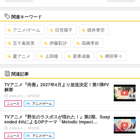
関連キーワード
アニメ/ゲーム
日笠陽子
徳井青空
五十嵐裕美
伊藤彩沙
高橋李依
夏アニメ
上田瞳
星希成奏
稗田寧々
関連記事
TVアニメ『尚善』2027年4月より放送決定！第1弾PV
解禁
2026.8.5 ｜ SPICER
ニュース
アニメ/ゲーム
TVアニメ『野生のラスボスが現れた！』第2期、Susp
ended 4thによるOPテーマ「Melodic Impact…
2026.8.4 ｜ SPICER
ニュース
アニメ/ゲーム