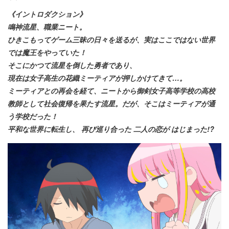
《イントロダクション》
鳴神流星、職業ニート。
ひきこもってゲーム三昧の日々を送るが、実はここではない世界
では魔王をやっていた！
そこにかつて流星を倒した勇者であり、
現在は女子高生の花織ミーティアが押しかけてきて…。
ミーティアとの再会を経て、ニートから御剣女子高等学校の高校
教師として社会復帰を果たす流星。だが、そこはミーティアが通
う学校だった！
平和な世界に転生し、 再び巡り合った 二人の恋が はじまった!?