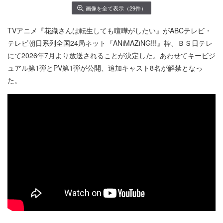
画像を全て表示（29件）
TVアニメ『花織さんは転生しても喧嘩がしたい』がABCテレビ・
テレビ朝日系列全国24局ネット『ANiMAZiNG!!!』枠、ＢＳ日テレ
にて2026年7月より放送されることが決定した。あわせてキービジ
ュアル第1弾とPV第1弾が公開、追加キャスト8名が解禁となっ
た。