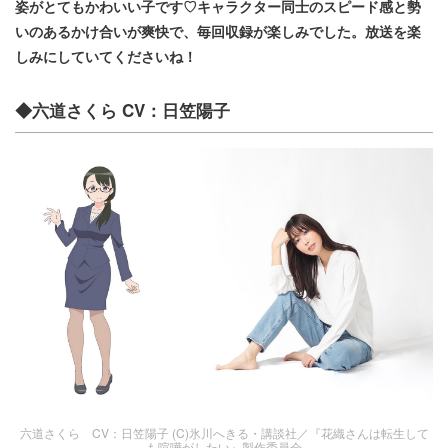
姿がとてもかわいい子です♡キャラクター同士のスピード感と勢
いのあるかけ合いが爽快で、毎回収録が楽しみでした。放送を楽
しみにしていてくださいね！
◆六道さくら CV：日笠陽子
六道さくら CV：日笠陽子 (C)氷川へきる・講談社／『花織さんは転生して
も喧嘩がしたい』製作委員会