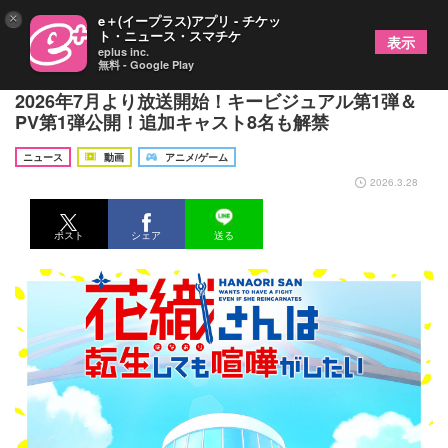
×
e＋(イープラス)アプリ - チケッ
ト・ニュース・スマチケ
表示
eplus inc.
無料 - Google Play
TVアニメ『花織さんは転生しても喧嘩がしたい』
2026年7月より放送開始！キービジュアル第1弾＆
PV第1弾公開！追加キャスト8名も解禁
ニュース
動画
アニメ/ゲーム
2026.3.28
ポスト
シェア
送る