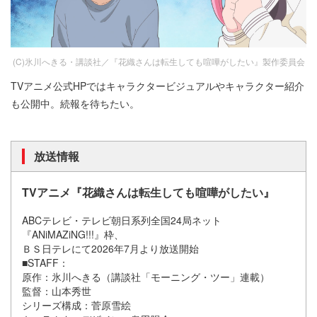
(C)氷川へきる・講談社／『花織さんは転生しても喧嘩がしたい』製作委員会
TVアニメ公式HPではキャラクタービジュアルやキャラクター紹介
も公開中。続報を待ちたい。
放送情報
TVアニメ『花織さんは転生しても喧嘩がしたい』
ABCテレビ・テレビ朝日系列全国24局ネット
『ANiMAZiNG!!!』枠、
ＢＳ日テレにて2026年7月より放送開始
■STAFF：
原作：氷川へきる（講談社「モーニング・ツー」連載）
監督：山本秀世
シリーズ構成：菅原雪絵