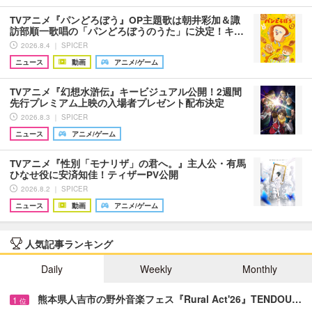
TVアニメ『パンどろぼう』OP主題歌は朝井彩加＆諏
訪部順一歌唱の「パンどろぼうのうた」に決定！キ…
2026.8.4 ｜ SPICER
ニュース
動画
アニメ/ゲーム
TVアニメ『幻想水滸伝』キービジュアル公開！2週間
先行プレミアム上映の入場者プレゼント配布決定
2026.8.3 ｜ SPICER
ニュース
アニメ/ゲーム
TVアニメ『性別「モナリザ」の君へ。』主人公・有馬
ひなせ役に安済知佳！ティザーPV公開
2026.8.2 ｜ SPICER
ニュース
動画
アニメ/ゲーム
人気記事ランキング
Daily
Weekly
Monthly
熊本県人吉市の野外音楽フェス『Rural Act'26』TENDOU…
1
位