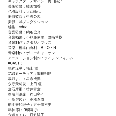
キャラクターデザイン：奥田陽介
美術監督：綾田如香
色彩設計：大西峰代
撮影監督：中野公滉
撮影：旭プロダクション
編集：editz
音響監督：納谷僚介
音響効果：小林亜依里、野崎博樹
音響制作：スタジオマウス
音楽：橋本由香利、R・O・N
音楽制作：ポニーキャニオン
アニメーション制作：ライデンフィルム
■CAST：
鳴神流星：福山 潤
花織ミーティア：関根明良
皐月まこ：星希成奏
永守茉莉花：上田 瞳
倉石摩那：徳井青空
多岐川眠兎：稗田寧々
小鳥遊綾姫：高橋李依
朝比奈絵理子：五十嵐裕美
鳴神 萌：伊藤彩沙
六道さくら：日笠陽子