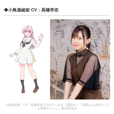
◆小鳥遊綾姫 CV：高橋李依
小鳥遊綾姫 CV：高橋李依 (C)氷川へきる・講談社／『花織さんは転生して
も喧嘩がしたい』製作委員会