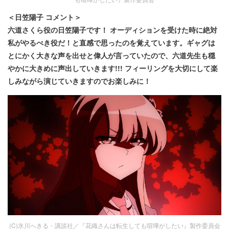
＜日笠陽子 コメント＞
六道さくら役の日笠陽子です！ オーディションを受けた時に絶対
私がやるべき役だ！と直感で思ったのを覚えています。ギャグは
とにかく大きな声を出せと偉人が言っていたので、六道先生も穏
やかに大きめに声出していきます!!! フィーリングを大切にして楽
しみながら演じていきますのでお楽しみに！
(C)氷川へきる・講談社／『花織さんは転生しても喧嘩がしたい』製作委員会