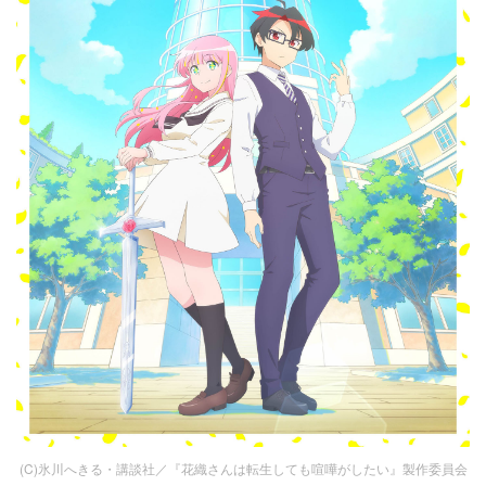
(C)氷川へきる・講談社／『花織さんは転生しても喧嘩がしたい』製作委員会