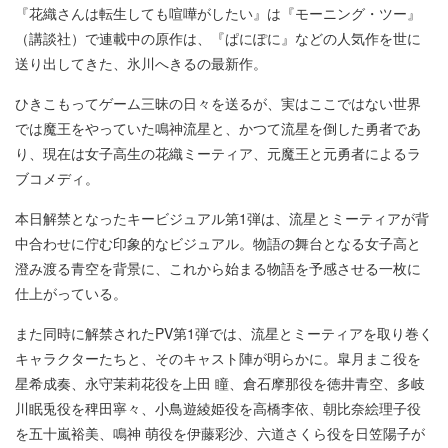
『花織さんは転生しても喧嘩がしたい』は『モーニング・ツー』
（講談社）で連載中の原作は、『ぱにぽに』などの人気作を世に
送り出してきた、氷川へきるの最新作。
ひきこもってゲーム三昧の日々を送るが、実はここではない世界
では魔王をやっていた鳴神流星と、かつて流星を倒した勇者であ
り、現在は女子高生の花織ミーティア、元魔王と元勇者によるラ
ブコメディ。
本日解禁となったキービジュアル第1弾は、流星とミーティアが背
中合わせに佇む印象的なビジュアル。物語の舞台となる女子高と
澄み渡る青空を背景に、これから始まる物語を予感させる一枚に
仕上がっている。
また同時に解禁されたPV第1弾では、流星とミーティアを取り巻く
キャラクターたちと、そのキャスト陣が明らかに。皐月まこ役を
星希成奏、永守茉莉花役を上田 瞳、倉石摩那役を徳井青空、多岐
川眠兎役を稗田寧々、小鳥遊綾姫役を高橋李依、朝比奈絵理子役
を五十嵐裕美、鳴神 萌役を伊藤彩沙、六道さくら役を日笠陽子が