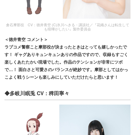
倉石摩那役 CV：徳井青空 (C)氷川へきる・講談社／『花織さんは転生して
も喧嘩がしたい』製作委員会
＜徳井青空 コメント＞
ラブコメ警察こと摩那役が決まったときはとっても嬉しかったで
す！ ギャグありキュンキュンありの作品ですので、収録もすごく
楽しくあたたかい現場でした。作品のテンションが非常にツボ
で…！ 面白さと可愛さのバランスが絶妙です。摩那としてはかっ
こよく戦うシーンも楽しみにしていただけたらと思います！
◆多岐川眠兎 CV：稗田寧々