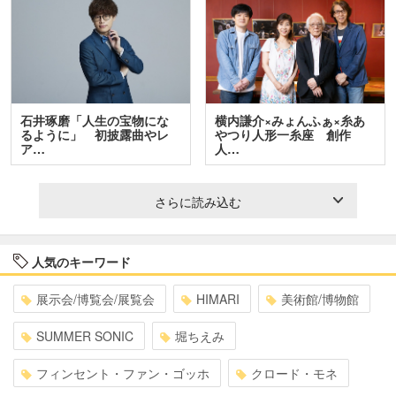
石井琢磨「人生の宝物にな
横内謙介×みょんふぁ×糸あ
るように」 初披露曲やレ
やつり人形一糸座 創作
ア…
人…
さらに読み込む
人気のキーワード
展示会/博覧会/展覧会
HIMARI
美術館/博物館
SUMMER SONIC
堀ちえみ
フィンセント・ファン・ゴッホ
クロード・モネ