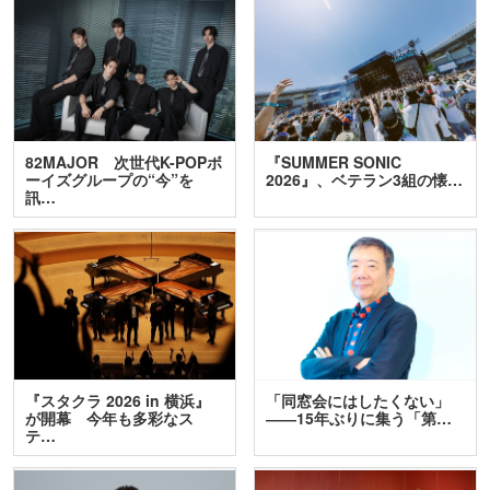
82MAJOR 次世代K-POPボ
『SUMMER SONIC
ーイズグループの“今”を
2026』、ベテラン3組の懐…
訊…
『スタクラ 2026 in 横浜』
「同窓会にはしたくない」
が開幕 今年も多彩なス
――15年ぶりに集う「第…
テ…