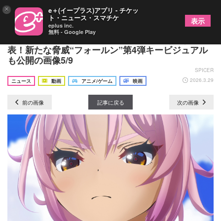
×
e＋(イープラス)アプリ - チケッ
ト・ニュース・スマチケ
表示
eplus inc.
無料 - Google Play
『楽園追放 心のレゾナンス』最新PV＆あらすじ発
表！新たな脅威“フォールン”第4弾キービジュアル
も公開の画像5/9
SPICER
2026.3.29
ニュース
動画
アニメ/ゲーム
映画
前の画像
記事に戻る
次の画像