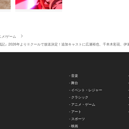
ニメ/ゲーム
戦記』2026年よりⅡクールで放送決定！追加キャストに広瀬裕也、千本木彩花、
- 音楽
- 舞台
- イベント・レジャー
- クラシック
- アニメ・ゲーム
- アート
- スポーツ
- 映画