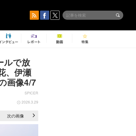
ールで放
花、伊瀬
画像4/7
SPICER
2026.3.29
次の画像