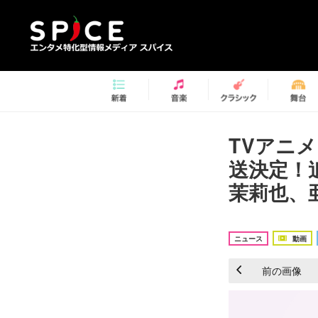
TVアニ
送決定！
茉莉也、
ニュース
動画
前の画像