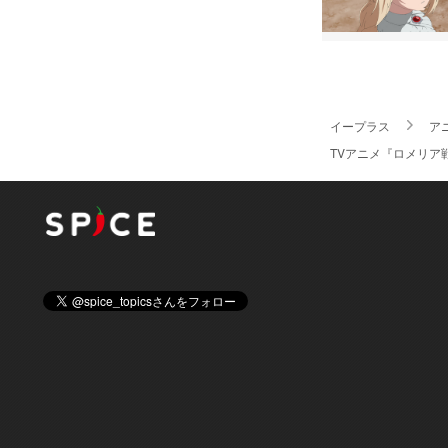
イープラス
ア
TVアニメ『ロメリア