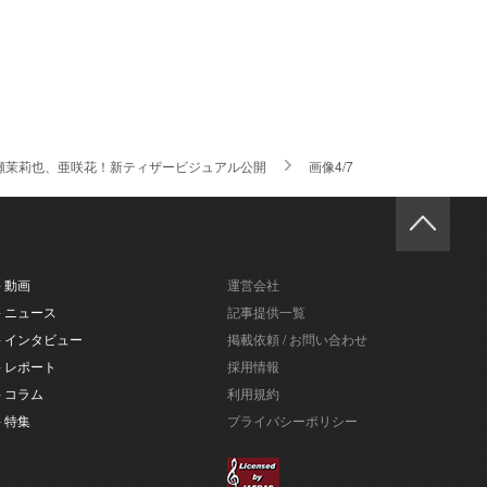
伊瀬茉莉也、亜咲花！新ティザービジュアル公開
画像4/7
- 動画
運営会社
- ニュース
記事提供一覧
- インタビュー
掲載依頼 / お問い合わせ
- レポート
採用情報
- コラム
利用規約
- 特集
プライバシーポリシー