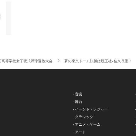
国高等学校女子硬式野球選抜大会
夢の東京ドーム決勝は履正社×佐久長聖！ 
- 音楽
- 舞台
- イベント・レジャー
- クラシック
- アニメ・ゲーム
- アート