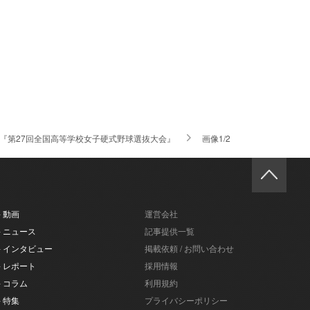
『第27回全国高等学校女子硬式野球選抜大会』
画像1/2
- 動画
運営会社
- ニュース
記事提供一覧
- インタビュー
掲載依頼 / お問い合わせ
- レポート
採用情報
- コラム
利用規約
- 特集
プライバシーポリシー