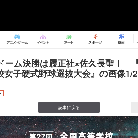
ドーム決勝は履正社×佐久長聖！ 『
校女子硬式野球選抜大会』の画像1/2
ツ
記事に戻る