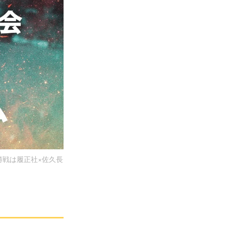
勝戦は履正社×佐久長