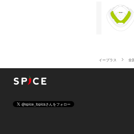
イープラス
全