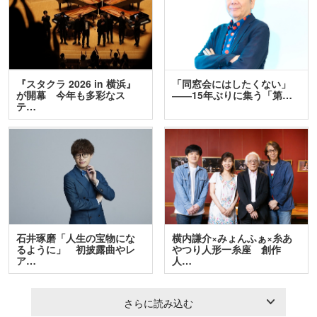
『スタクラ 2026 in 横浜』
「同窓会にはしたくない」
が開幕 今年も多彩なス
――15年ぶりに集う「第…
テ…
石井琢磨「人生の宝物にな
横内謙介×みょんふぁ×糸あ
るように」 初披露曲やレ
やつり人形一糸座 創作
ア…
人…
さらに読み込む