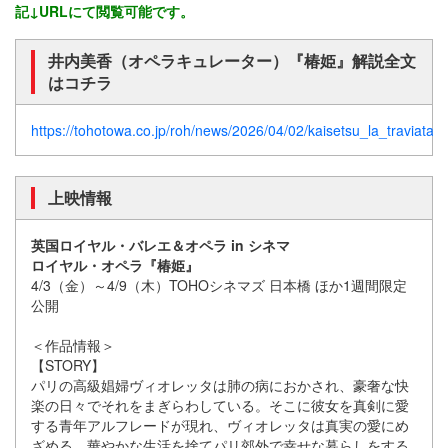
記↓URLにて閲覧可能です。
井内美香（オペラキュレーター）『椿姫』解説全文
はコチラ
https://tohotowa.co.jp/roh/news/2026/04/02/kaisetsu_la_traviata2
上映情報
英国ロイヤル・バレエ＆オペラ in シネマ
ロイヤル・オペラ『椿姫』
4/3（金）～4/9（木）TOHOシネマズ 日本橋 ほか1週間限定
公開
＜作品情報＞
【STORY】
パリの高級娼婦ヴィオレッタは肺の病におかされ、豪奢な快
楽の日々でそれをまぎらわしている。そこに彼女を真剣に愛
する青年アルフレードが現れ、ヴィオレッタは真実の愛にめ
ざめる。華やかな生活を捨てパリ郊外で幸せな暮らしをする