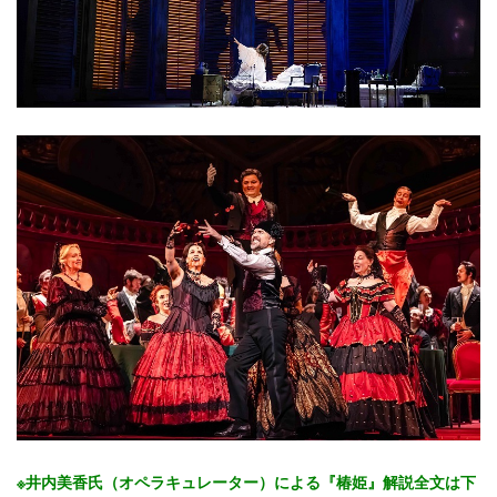
※井内美香氏（オペラキュレーター）による『椿姫』解説全文は下