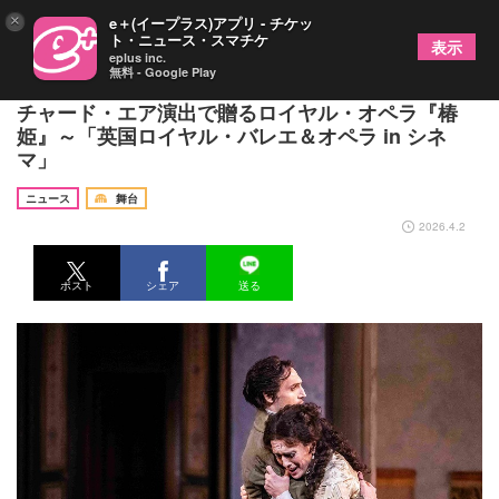
×
e＋(イープラス)アプリ - チケッ
ト・ニュース・スマチケ
表示
eplus inc.
無料 - Google Play
エルモネラ・ヤオの圧巻の歌唱と表現力に注目！リ
チャード・エア演出で贈るロイヤル・オペラ『椿
姫』～「英国ロイヤル・バレエ＆オペラ in シネ
マ」
ニュース
舞台
2026.4.2
ポスト
シェア
送る