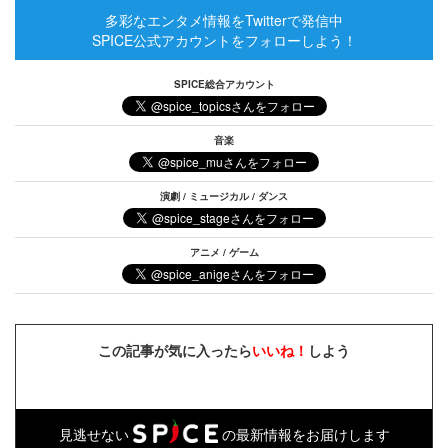
多彩なエンタメ情報をTwitterで発信中
SPICE公式アカウントをフォローしよう！
SPICE総合アカウント
音楽
演劇 / ミュージカル / ダンス
アニメ / ゲーム
この記事が気に入ったら
いいね！
しよう
見逃せない
の最新情報をお届けします