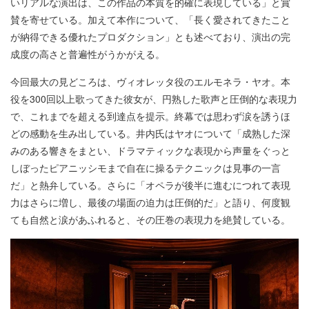
いリアルな演出は、この作品の本質を的確に表現している」と賞
賛を寄せている。加えて本作について、「長く愛されてきたこと
が納得できる優れたプロダクション」とも述べており、演出の完
成度の高さと普遍性がうかがえる。
今回最大の見どころは、ヴィオレッタ役のエルモネラ・ヤオ。本
役を300回以上歌ってきた彼女が、円熟した歌声と圧倒的な表現力
で、これまでを超える到達点を提示。終幕では思わず涙を誘うほ
どの感動を生み出している。井内氏はヤオについて「成熟した深
みのある響きをまとい、ドラマティックな表現から声量をぐっと
しぼったピアニッシモまで自在に操るテクニックは見事の一言
だ」と熱弁している。さらに「オペラが後半に進むにつれて表現
力はさらに増し、最後の場面の迫力は圧倒的だ」と語り、何度観
ても自然と涙があふれると、その圧巻の表現力を絶賛している。