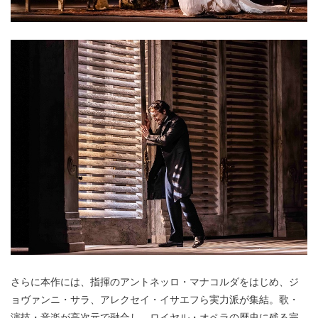
さらに本作には、指揮のアントネッロ・マナコルダをはじめ、ジ
ョヴァンニ・サラ、アレクセイ・イサエフら実力派が集結。歌・
演技・音楽が高次元で融合し、ロイヤル・オペラの歴史に残る完