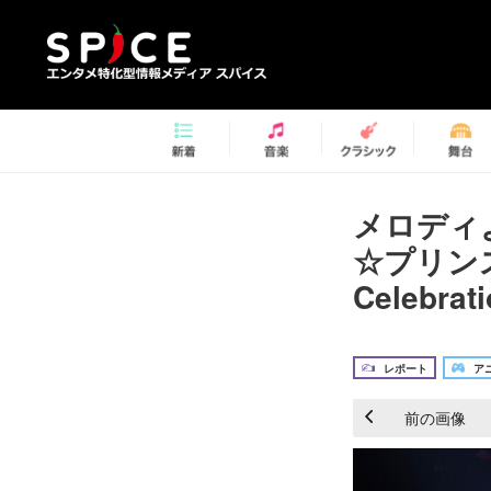
メロディ
☆プリンスさ
Celebr
レポート
アニ
前の画像