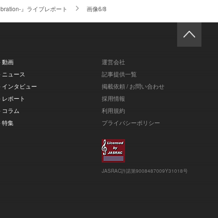
bration-』ライブレポート
画像6/8
- 動画
運営会社
- ニュース
記事提供一覧
- インタビュー
掲載依頼 / お問い合わせ
- レポート
採用情報
- コラム
利用規約
- 特集
プライバシーポリシー
JASRAC許諾第9008487009Y31018号