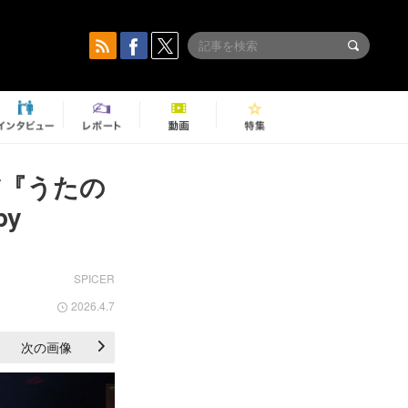
だ『うたの
py
SPICER
2026.4.7
次の画像