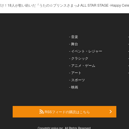
18人が歌い紡いだ『うたの☆プリンスさまっ♪ ALL STAR STAGE -Happy Cele
- 音楽
- 舞台
- イベント・レジャー
- クラシック
- アニメ・ゲーム
- アート
- スポーツ
- 映画
RSSフィードの購読はこちら
Copyright eplus inc. All Rights Reserved.