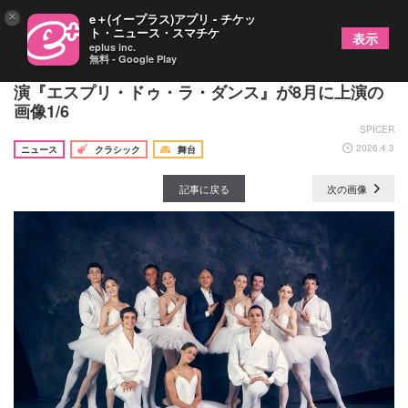
×
e＋(イープラス)アプリ - チケッ
ト・ニュース・スマチケ
表示
eplus inc.
無料 - Google Play
名門パリ・オペラ座の精鋭11名による特別なガラ公
演『エスプリ・ドゥ・ラ・ダンス』が8月に上演の
画像1/6
SPICER
2026.4.3
ニュース
クラシック
舞台
記事に戻る
次の画像