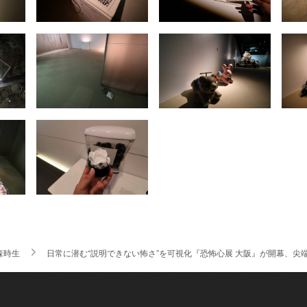
森時生
日常に潜む“説明できない怖さ”を可視化『恐怖心展 大阪』が開幕、尖