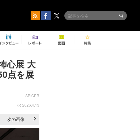
怖心展 大
0点を展
SPICER
2026.4.13
次の画像