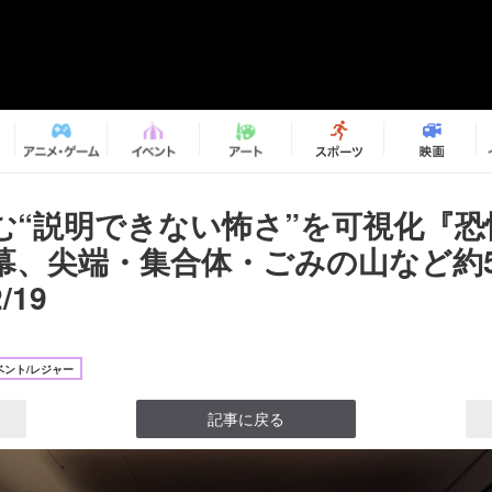
む“説明できない怖さ”を可視化『恐
幕、尖端・集合体・ごみの山など約5
/19
ベント/レジャー
記事に戻る