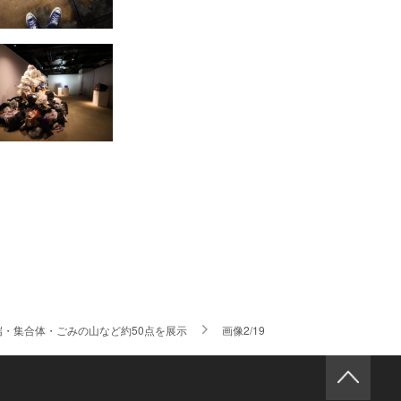
端・集合体・ごみの山など約50点を展示
画像2/19