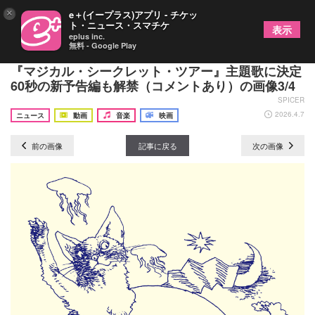
×
e＋(イープラス)アプリ - チケッ
ト・ニュース・スマチケ
表示
eplus inc.
無料 - Google Play
椎名林檎の「ありあまる富」が有村架純の主演映画
『マジカル・シークレット・ツアー』主題歌に決定
60秒の新予告編も解禁（コメントあり）の画像3/4
SPICER
2026.4.7
ニュース
動画
音楽
映画
前の画像
記事に戻る
次の画像