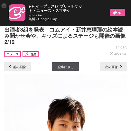
×
e＋(イープラス)アプリ - チケッ
ト・ニュース・スマチケ
表示
eplus inc.
無料 - Google Play
『EBISU Bloomin’ JAZZ GARDEN 2026』第三弾
出演者8組を発表 コムアイ・新井恵理那の絵本読
み聞かせ会や、キッズによるステージも開催の画像
2/12
SPICER
2026.4.8
ニュース
音楽
前の画像
記事に戻る
次の画像