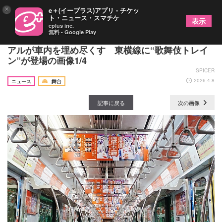
×
e＋(イープラス)アプリ - チケッ
ト・ニュース・スマチケ
表示
eplus inc.
無料 - Google Play
“猫の怪”市川中車、“丹波与八郎”市川團子のビジュ
アルが車内を埋め尽くす 東横線に“歌舞伎トレイ
ン”が登場の画像1/4
SPICER
2026.4.8
ニュース
舞台
記事に戻る
次の画像