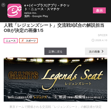
×
e＋(イープラス)アプリ - チケッ
ト・ニュース・スマチケ
表示
eplus inc.
無料 - Google Play
パ・リーグOBが続々登場！ 東京ドーム開催の巨
人戦「レジェンズシート」交流戦9試合の解説担当
OBが決定の画像1/5
SPICER
2026.4.10
ニュース
スポーツ
記事に戻る
次の画像
東京ドームで開催される交流戦「レジェンズシート」の解説者が決定