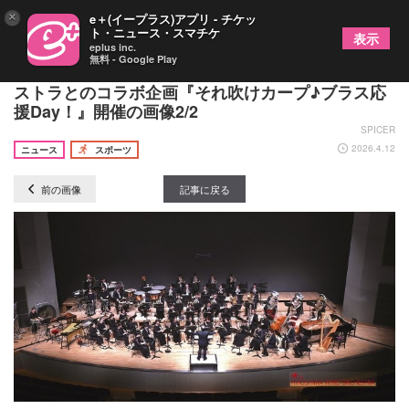
×
e＋(イープラス)アプリ - チケッ
ト・ニュース・スマチケ
表示
eplus inc.
無料 - Google Play
広島戦に重低音が響き渡る！ 広島ウインドオーケ
ストラとのコラボ企画『それ吹けカープ♪ブラス応
援Day！』開催の画像2/2
SPICER
2026.4.12
ニュース
スポーツ
前の画像
記事に戻る