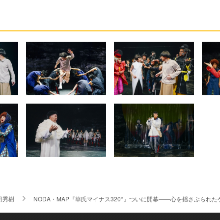
田秀樹
NODA・MAP『華氏マイナス320°』ついに開幕――心を揺さぶられ