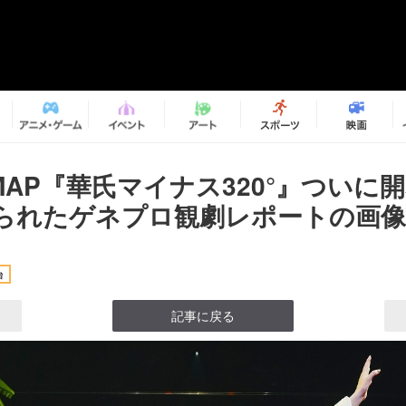
MAP『華氏マイナス320°』ついに
られたゲネプロ観劇レポートの画像3
台
記事に戻る