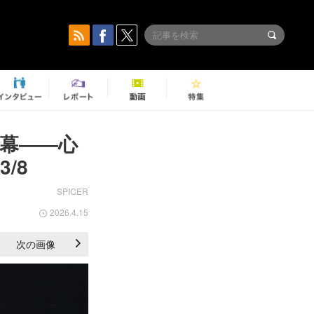
開幕――心
/8
SPICER
2026.4.15
次の画像