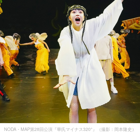
NODA・MAP第28回公演『華氏マイナス320°』（撮影：岡本隆史）