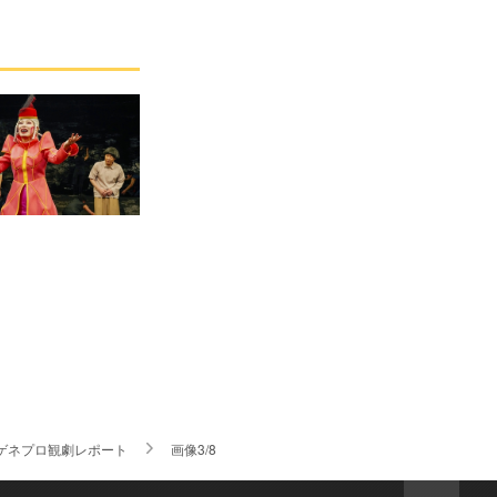
たゲネプロ観劇レポート
画像3/8