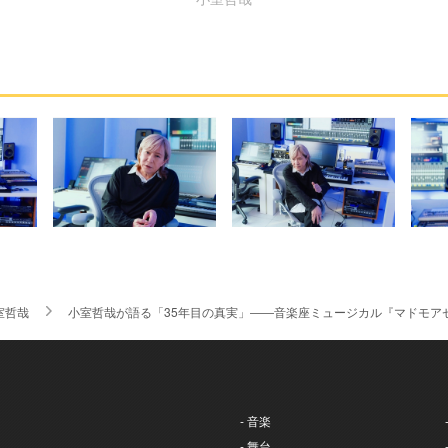
室哲哉
小室哲哉が語る「35年目の真実」――音楽座ミュージカル『マドモア
- 音楽
- 舞台