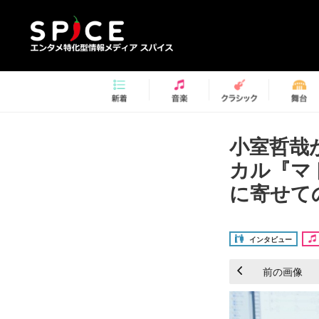
小室哲哉
カル『マ
に寄せての
インタビュー
前の画像