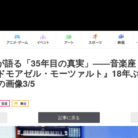
が語る「35年目の真実」――音楽座
ドモアゼル・モーツァルト』18年
画像3/5
音楽
舞台
記事に戻る