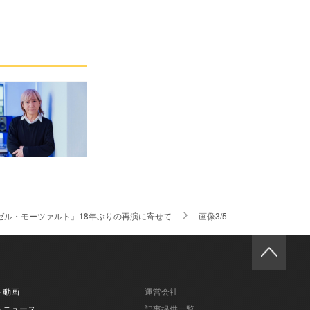
ゼル・モーツァルト』18年ぶりの再演に寄せて
画像3/5
- 動画
運営会社
- ニュース
記事提供一覧