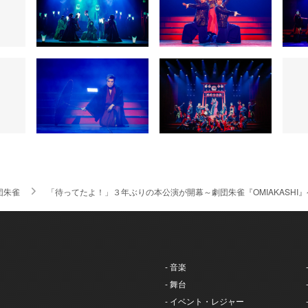
団朱雀
「待ってたよ！」３年ぶりの本公演が開幕～劇団朱雀『OMIAKASHI
- 音楽
- 舞台
- イベント・レジャー