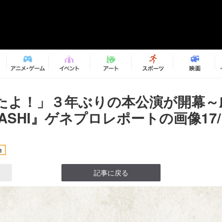
たよ！」３年ぶりの本公演が開幕～
KASHI』ゲネプロレポートの画像17/
台
記事に戻る