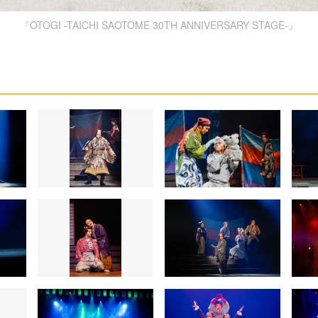
『OTOGI -TAICHI SAOTOME 30TH ANNIVERSARY STAGE-』