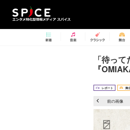
「待って
『OMIA
レポート
舞
前の画像