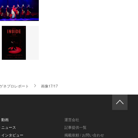
』ゲネプロレポート
画像17/17
- 動画
運営会社
- ニュース
記事提供一覧
- インタビュー
掲載依頼 / お問い合わせ