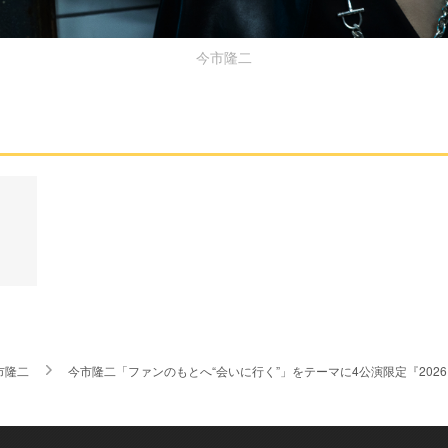
今市隆二
市隆二
今市隆二「ファンのもとへ“会いに行く”」をテーマに4公演限定『2026 RYUJI IMA