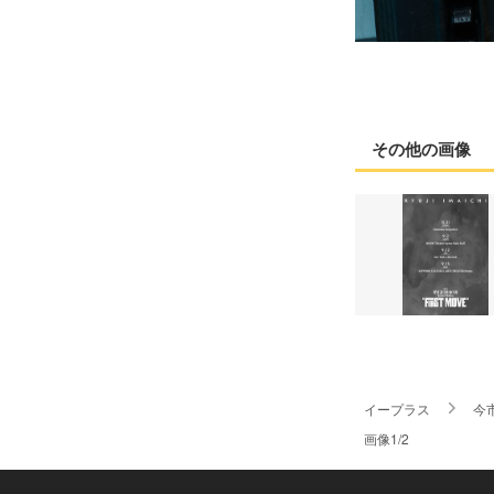
その他の画像
イープラス
今
画像1/2