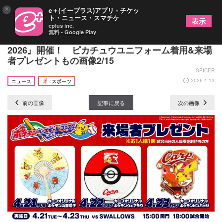
×
e＋(イープラス)アプリ - チケッ
ト・ニュース・スマチケ
表示
eplus inc.
無料 - Google Play
4/21～23広島戦で『ポケモンベースボールフェスタ
2026』開催！ ピカチュウユニフォーム着用&来場
者プレゼントもの画像2/15
SPICER
2026.4.13
ニュース
スポーツ
前の画像
記事に戻る
次の画像