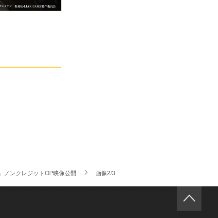
E』ノンクレジットOP映像公開
画像2/3