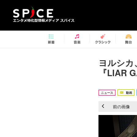
ヨルシカ
『LIAR
ニュース
動画
前の画像