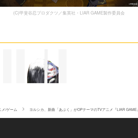
(C)甲斐谷忍プロダクツ／集英社・LIAR GAME製作委員会
ニメ/ゲーム
ヨルシカ、新曲「あぶく」がOPテーマのTVアニメ『LIAR GAM