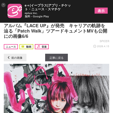
×
e＋(イープラス)アプリ - チケッ
ト・ニュース・スマチケ
表示
eplus inc.
無料 - Google Play
LiSA、ソロデビュー15周年イヤーを記念したフル
アルバム『LACE UP』が発売 キャリアの軌跡を
辿る「Patch Walk」ツアードキュメントMVも公開
にの画像6/6
SPICER
2026.4.15
ニュース
動画
音楽
前の画像
記事に戻る