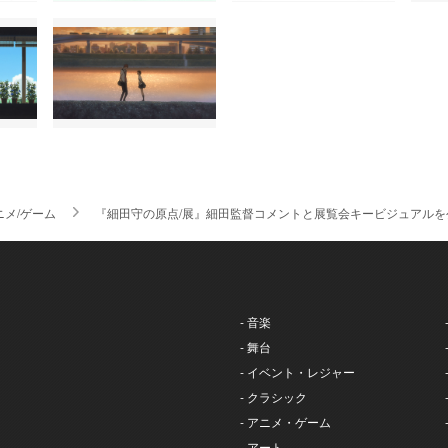
ニメ/ゲーム
『細田守の原点/展』細田監督コメントと展覧会キービジュアルを
- 音楽
- 舞台
- イベント・レジャー
- クラシック
- アニメ・ゲーム
- アート