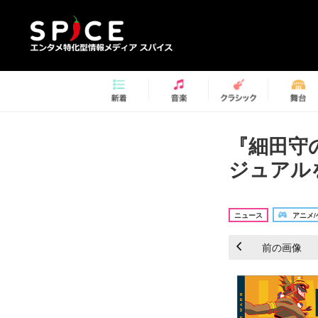
『細田守
ジュアルを
ニュース
アニメ/
前の画像