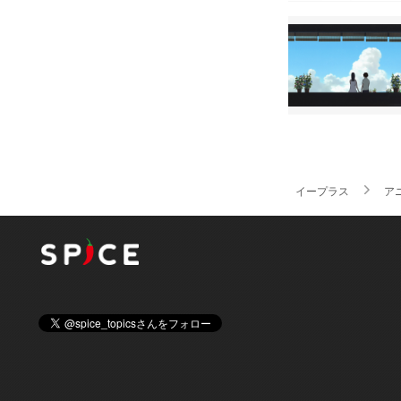
イープラス
ア