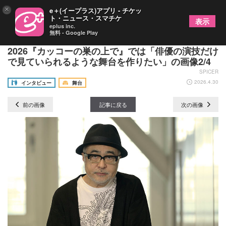
×
e＋(イープラス)アプリ - チケッ
ト・ニュース・スマチケ
表示
eplus inc.
無料 - Google Play
松尾スズキインタビュー PARCO PRODUCE
2026『カッコーの巣の上で』では「俳優の演技だけ
で見ていられるような舞台を作りたい」の画像2/4
SPICER
2026.4.30
インタビュー
舞台
前の画像
記事に戻る
次の画像