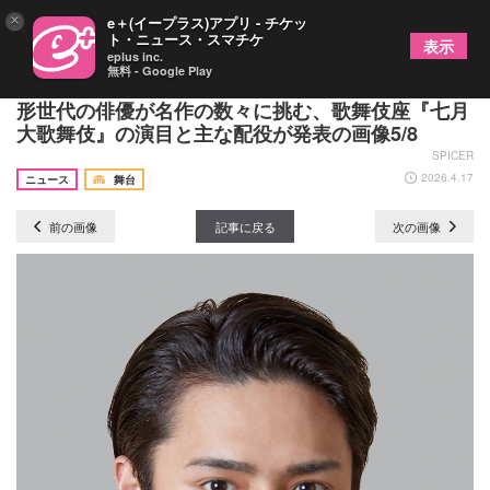
×
e＋(イープラス)アプリ - チケッ
ト・ニュース・スマチケ
表示
eplus inc.
無料 - Google Play
仁左衛門、梅玉、幸四郎、團十郎らが豪華競演 花
形世代の俳優が名作の数々に挑む、歌舞伎座『七月
大歌舞伎』の演目と主な配役が発表の画像5/8
SPICER
2026.4.17
ニュース
舞台
前の画像
記事に戻る
次の画像