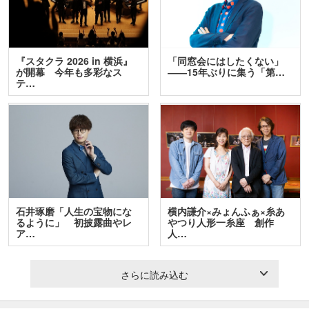
『スタクラ 2026 in 横浜』
「同窓会にはしたくない」
が開幕 今年も多彩なス
――15年ぶりに集う「第…
テ…
石井琢磨「人生の宝物にな
横内謙介×みょんふぁ×糸あ
るように」 初披露曲やレ
やつり人形一糸座 創作
ア…
人…
さらに読み込む