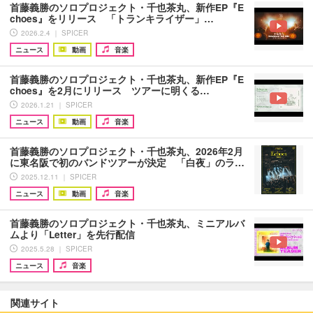
首藤義勝のソロプロジェクト・千也茶丸、新作EP『E
choes』をリリース 「トランキライザー」…
2026.2.4 ｜ SPICER
ニュース
動画
音楽
首藤義勝のソロプロジェクト・千也茶丸、新作EP『E
choes』を2月にリリース ツアーに明くる…
2026.1.21 ｜ SPICER
ニュース
動画
音楽
首藤義勝のソロプロジェクト・千也茶丸、2026年2月
に東名阪で初のバンドツアーが決定 「白夜」のラ…
2025.12.11 ｜ SPICER
ニュース
動画
音楽
首藤義勝のソロプロジェクト・千也茶丸、ミニアルバ
ムより「Letter」を先行配信
2025.5.28 ｜ SPICER
ニュース
音楽
関連サイト