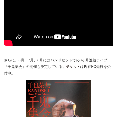
さらに、6月、7月、8月にはバンドセットでの3ヶ月連続ライブ
『千鬼集会』の開催も決定している。
は現在FC先行を受
付中。