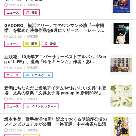
2026.8.6 ｜ SPICER
ニュース
音楽
GADORO、横浜アリーナでのワンマン公演『一家団
欒』を収めた映像作品を9月にリリース トレーラ…
2026.8.6 ｜ SPICER
ニュース
動画
音楽
亜咲花、10周年アニバーサリーベストアルバム『Son
g of LIFE』、漫画『ゆるキャン△』作者・あf…
2026.8.6 ｜ SPICER
ニュース
アニメ/ゲーム
新潟にちなんだご当地アイテムや“おいしい文具”も登
場 文具の祭典『文具女子博 pop-up in 新潟2026』…
2026.8.6 ｜ SPICER
ニュース
イベント/レジャー
坂本冬美、歌手生活40周年記念でおくる明治座公演の
メインビジュアルが公開 一路真輝、中村梅雀ら出演
2026.8.6 ｜ SPICER