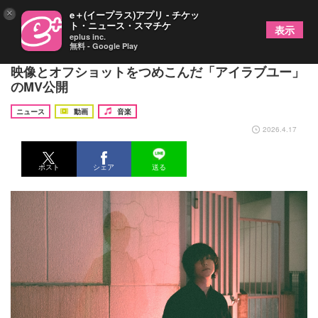
×
e＋(イープラス)アプリ - チケッ
ト・ニュース・スマチケ
表示
eplus inc.
無料 - Google Play
首藤義勝のソロプロジェクト・千也茶丸、ツアーの
映像とオフショットをつめこんだ「アイラブユー」
のMV公開
ニュース
動画
音楽
2026.4.17
ポスト
シェア
送る