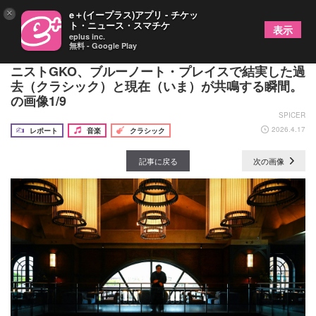
×
e＋(イープラス)アプリ - チケッ
ト・ニュース・スマチケ
表示
eplus inc.
無料 - Google Play
「自分自身の音楽を奏でたい」――LAの新星ピア
ニストGKO、ブルーノート・プレイスで結実した過
去（クラシック）と現在（いま）が共鳴する瞬間。
の画像1/9
SPICER
2026.4.17
レポート
音楽
クラシック
記事に戻る
次の画像