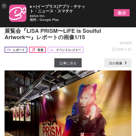
×
e＋(イープラス)アプリ - チケッ
ト・ニュース・スマチケ
表示
eplus inc.
無料 - Google Play
LiSAのきらめく15年の軌跡をたどる 初の大規模
展覧会『LiSA PRiSM〜LiFE is Soulful
Artwork〜』レポートの画像1/15
SPICER
2026.4.22
レポート
音楽
イベント/レジャー
記事に戻る
次の画像