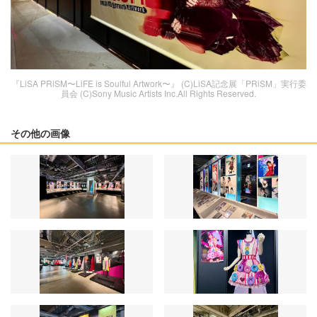
『LiSA PRiSM〜LiFE is Soulful Artwork〜』 (C)LiSA記念展「PRiSM」実行委
員会 (C)Sony Music Artists Inc.All Rights Reserved.
その他の画像