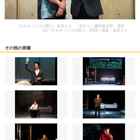
『ナルキッソスの怒り』会見より （左から）藤田俊太郎、成河
(C)『ナルキッソスの怒り』2026／撮影：岩田えり
その他の画像