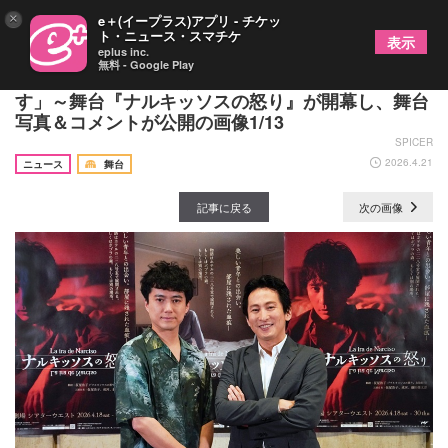
×
e＋(イープラス)アプリ - チケッ
ト・ニュース・スマチケ
表示
eplus inc.
無料 - Google Play
成河「試行錯誤し続け、1年間準備して今に至りま
す」～舞台『ナルキッソスの怒り』が開幕し、舞台
写真＆コメントが公開の画像1/13
SPICER
2026.4.21
ニュース
舞台
記事に戻る
次の画像