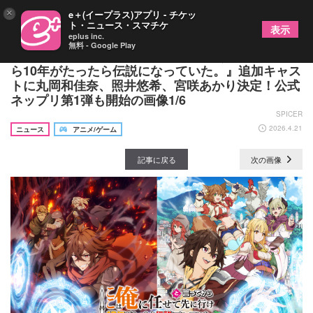
×
e＋(イープラス)アプリ - チケッ
ト・ニュース・スマチケ
表示
eplus inc.
無料 - Google Play
TVアニメ『ここは俺に任せて先に行けと言ってか
ら10年がたったら伝説になっていた。』追加キャス
トに丸岡和佳奈、照井悠希、宮咲あかり決定！公式
ネップリ第1弾も開始の画像1/6
SPICER
2026.4.21
ニュース
アニメ/ゲーム
記事に戻る
次の画像