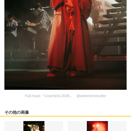
Fujii Kaze『Coachella 2026』 @aldenbonecutter
その他の画像