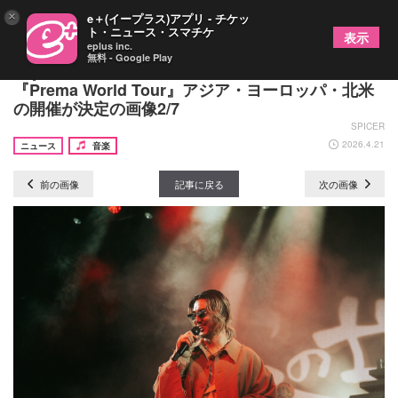
×
e＋(イープラス)アプリ - チケッ
ト・ニュース・スマチケ
表示
eplus inc.
無料 - Google Play
Fujii Kaze、国内ツアーのチケット情報を発表
『Prema World Tour』アジア・ヨーロッパ・北米
の開催が決定の画像2/7
SPICER
2026.4.21
ニュース
音楽
前の画像
記事に戻る
次の画像