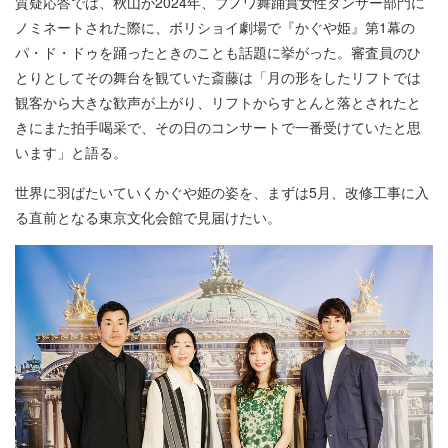
質疑応答では、秋山が2024年、ブノワ舞踊賞女性ダンサー部門に
ノミネートされた際に、ボリショイ劇場で『かぐや姫』第1幕の
パ・ド・ドゥを踊ったときのことも話題に挙がった。審査員のひ
とりとしてその舞台を観ていた斎藤は「月の形をしたリフトでは
観客から大きな歓声が上がり、リフトからすとんと落とされたと
きにまた拍手喝采で、その日のコンサートで一番受けていたと思
います」と語る。
世界に羽ばたいていくかぐや姫の姿を、まずは5月、改修工事に入
る直前となる東京文化会館で見届けたい。