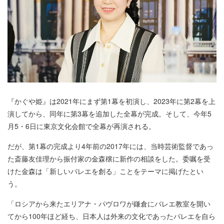
『かぐや姫』は2021年にまず第1幕を初演し、2023年に第2幕を上
演してから、同年に第3幕を追加した全幕が完成。そして、今年5
月5・6日に東京文化会館で全幕が再演される。
だが、第1幕の完成より4年前の2017年には、当時芸術監督であっ
た斎藤友佳理から振付家の金森穣に新作の相談をした。委嘱を受
けた金森は「新しいバレエを創る」ことをテーマに掲げたとい
う。
「ロシアから来たエリアナ・パヴロワが鎌倉にバレエ教室を開い
てから100年ほど経ち、日本人は外来の文化であったバレエを自ら