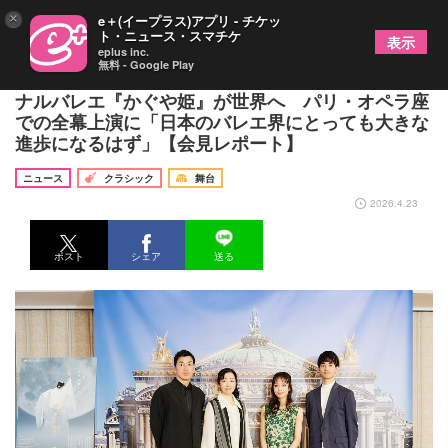
×
e＋(イープラス)アプリ - チケッ
ト・ニュース・スマチケ
表示
eplus inc.
無料 - Google Play
東京バレエ団、“メイド・イン・ジャパン”のオリジ
ナルバレエ『かぐや姫』が世界へ パリ・オペラ座
での全幕上演に「日本のバレエ界にとっても大きな
進歩になるはず」【会見レポート】
ニュース
クラシック
舞台
2026.4.23
ポスト
シェア
送る