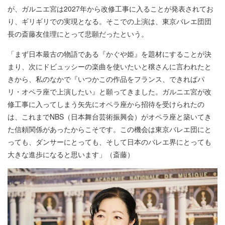
が、ガルニエ宮は2027年から改修工事に入ることが発表されてお
り、ギリギリでの実現となる。そこでの上演は、東京バレエ団団
長の斎藤友佳理にとって悲願だったという。
「まず日本最古の物語である『かぐや姫』を題材にすることが決
まり、次にドビュッシーの楽曲を使いたいと穣さんに言われたと
きから、私のなかで『いつかこの作品をフランス、できればパ
リ・オペラ座で上演したい』と願ってきました。ガルニエ宮が改
修工事に入ってしまう矢先にオペラ座から招待を受けられたの
は、これまでNBS（日本舞台芸術振興会）がオペラ座と築いてき
た信頼関係があったからこそです。この機会は東京バレエ団にと
っても、ダンサーにとっても、そして日本のバレエ界にとっても
大きな進歩になると思います」（斎藤）