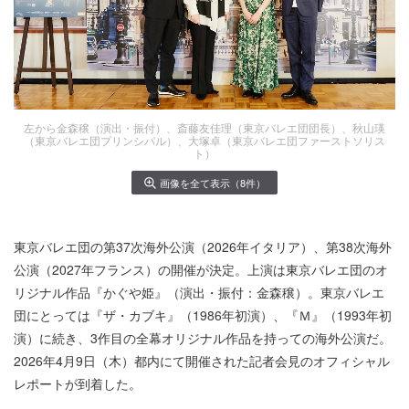
左から金森穣（演出・振付）、斎藤友佳理（東京バレエ団団長）、秋山瑛
（東京バレエ団プリンシパル）、大塚卓（東京バレエ団ファーストソリス
ト）
画像を全て表示（8件）
東京バレエ団の第37次海外公演（2026年イタリア）、第38次海外
公演（2027年フランス）の開催が決定。上演は東京バレエ団のオ
リジナル作品『かぐや姫』（演出・振付：金森穣）。東京バレエ
団にとっては『ザ・カブキ』（1986年初演）、『Ｍ』（1993年初
演）に続き、3作目の全幕オリジナル作品を持っての海外公演だ。
2026年4月9日（木）都内にて開催された記者会見のオフィシャル
レポートが到着した。