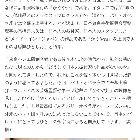
森穣による演出振付の『かぐや姫』である。イタリアでは第1幕の
み（他作品とのミックス・プログラム）の上演だが、パリ・オペ
ラ座では全幕を上演することが決まり、日本舞台芸術振興会専務
理事の髙橋典夫氏は「日本人の振付家、日本人のスタッフによ
る“メイド・イン・ジャパン”の作品である『かぐや姫』を上演でき
るのは感慨ひとしお」と語る。
「東京バレエ団創立者である佐々木忠次の時代から、海外公演の
たびに現地の方から『どうして日本人振付家の作品がないのか』
と聞かれてきましたので、我々はこれを佐々木から引き継いだ夢
のように思ってきました。今回、パリ・オペラ座での全幕上演
は、マルティネス芸術監督やネーフ総裁に『かぐや姫』の映像を
見せ、たびたび『やりたい』とアピールしてきてきたことから実
現しました。世界最高峰であるパリ・オペラ座が、シーズン中に
外来のバレエ団を呼ぶのはめったにないことですので、日本のバ
レエ団にとってもひとつの金字塔になると自負しています」（髙
橋）