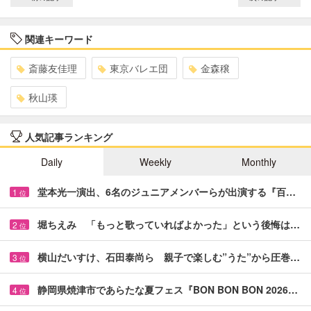
関連キーワード
斎藤友佳理
東京バレエ団
金森穣
秋山瑛
人気記事ランキング
Daily
Weekly
Monthly
堂本光一演出、6名のジュニアメンバーらが出演する『百…
1
位
堀ちえみ 「もっと歌っていればよかった」という後悔は…
2
位
横山だいすけ、石田泰尚ら 親子で楽しむ”うた”から圧巻…
3
位
静岡県焼津市であらたな夏フェス『BON BON BON 2026…
4
位