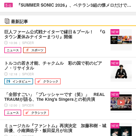
『SUMMER SONIC 2026』、ベテラン3組の懐メロだけで…
5
位
最新記事
巨人ファーム公式戦ナイターで縁日＆プール！ 『G
NEW
タウン夏休みナイターまつり』開催
13:36 ｜ SPICER
ニュース
スポーツ
トルコの若き才能、チャクムル 彩の国で初のピア
NEW
ノ・リサイタル
12:18 ｜ SPICER
インタビュー
クラシック
「全部すごい」「プレッシャーです（笑）」 REAL
NEW
TRAUMが語る、The King's Singersとの初共演
12:00 ｜ SPICER
ニュース
クラシック
ミュージカル『ファントム』再演決定 加藤和樹・城
NEW
田優、小南満佑子・飯田栞月が出演