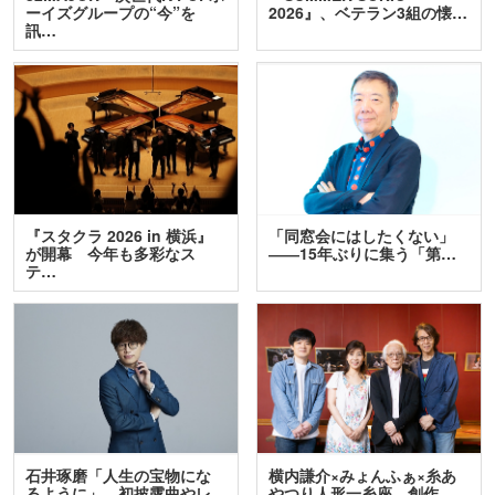
ーイズグループの“今”を
2026』、ベテラン3組の懐…
訊…
『スタクラ 2026 in 横浜』
「同窓会にはしたくない」
が開幕 今年も多彩なス
――15年ぶりに集う「第…
テ…
石井琢磨「人生の宝物にな
横内謙介×みょんふぁ×糸あ
るように」 初披露曲やレ
やつり人形一糸座 創作