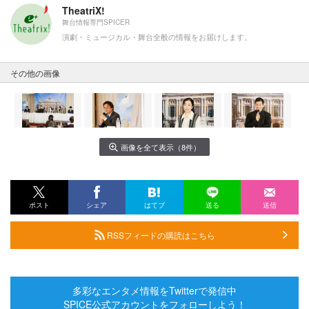
TheatriX!
舞台情報専門SPICER
演劇・ミュージカル・舞台全般の情報をお届けします。
その他の画像
画像を全て表示（8件）
ポスト
シェア
はてブ
送る
送信
RSSフィードの購読はこちら
多彩なエンタメ情報をTwitterで発信中
SPICE公式アカウントをフォローしよう！