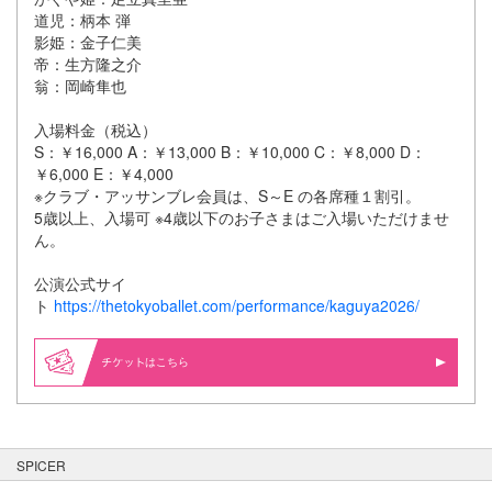
道児：柄本 弾
影姫：金子仁美
帝：生方隆之介
翁：岡崎隼也
入場料金（税込）
S：￥16,000 A：￥13,000 B：￥10,000 C：￥8,000 D：
￥6,000 E：￥4,000
※クラブ・アッサンブレ会員は、S～E の各席種１割引。
5歳以上、入場可 ※4歳以下のお子さまはご入場いただけませ
ん。
公演公式サイ
ト
https://thetokyoballet.com/performance/kaguya2026/
はこちら
SPICER