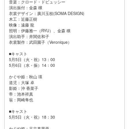
音楽：クロード・ドビュッシー
演出振付：金森 穣
衣裳デザイン：廣川玉枝(SOMA DESIGN)
木工：近藤正樹
映像：遠藤 龍
照明：伊藤雅一（RYU）、金森 穣
演出助手：井関佐和子
衣裳製作：武田園子（Veronique）
■キャスト
5月5日（火・祝）13：00
5月6日（水・振）14：00
かぐや姫：秋山 瑛
道児：大塚 卓
影姫：沖 香菜子
帝：池本祥真
翁：岡崎隼也
■キャスト
5月5日（火・祝）18：30
かぐや姫：足立真里亜