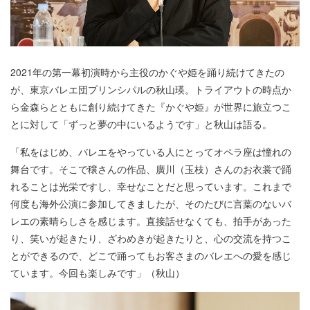
2021年の第一幕初演時から主役のかぐや姫を踊り続けてきたの
が、東京バレエ団プリンシパルの秋山瑛。トライアウトの時点か
ら金森らとともに創り続けてきた『かぐや姫』が世界に旅立つこ
とに対して「ずっと夢の中にいるようです」と秋山は語る。
「私をはじめ、バレエをやっている人にとってオペラ座は憧れの
舞台です。そこで穣さんの作品、廣川（玉枝）さんのお衣裳で踊
れることは光栄ですし、幸せなことだと思っています。これまで
何度も海外公演に参加してきましたが、そのたびに言葉のないバ
レエの素晴らしさを感じます。直接話せなくても、拍手があった
り、笑いが起きたり、ざわめきが起きたりと、心の交流を持つこ
とができるので、どこで踊ってもお客さまのバレエへの愛を感じ
ています。今回も楽しみです」（秋山）