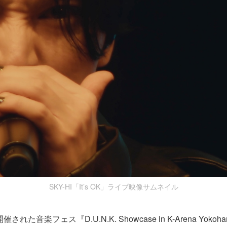
SKY-HI「It’s OK」ライブ映像サムネイル
された音楽フェス『D.U.N.K. Showcase in K-Arena Yokoha