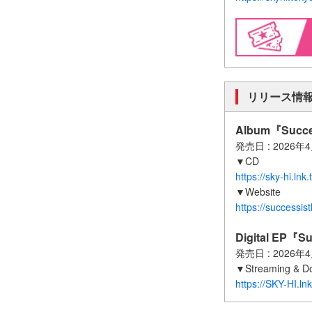
リリース情
Album『Succes
発売日 : 2026年
▼CD
https://sky-hi.l
▼Website
https://successis
Digital EP『Su
発売日 : 2026年
▼Streaming & D
https://SKY-HI.ln