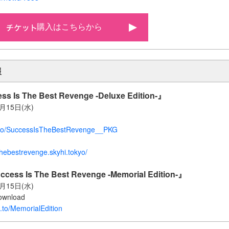
購入はこちらから
報
s Is The Best Revenge -Deluxe Edition-』
4月15日(水)
nk.to/SuccessIsTheBestRevenge__PKG
thebestrevenge.skyhi.tokyo/
ccess Is The Best Revenge -Memorial Edition-』
4月15日(水)
ownload
k.to/MemorialEdition