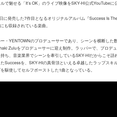
で魅せる「It’s OK」のライブ映像をSKY-HI公式YouTube
に発売した7作目となるオリジナルアルバム『Success Is The Bes
ion-』にも収録されている楽曲。
ー・YENTOWNのプロデューサーであり、シーンを横断した
haki Zuluをプロデューサーに迎え制作。ラッパーで、プロデ
持ち、音楽業界でシーンを牽引しているSKY-HIだからこそ語
たSuccessを、SKY-HIの真骨頂といえる卓越したラップス
プを駆使してセルフボーストした1曲となっている。