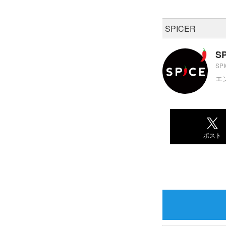
SPICER
S
SP
エ
ポスト