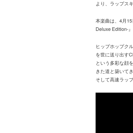
より、ラップスキル
本楽曲は、4月15日
Deluxe Edit
ヒップホップクル
を世に送り出すC
という多彩な顔を
きた道と築いてき
そして高速ラッ