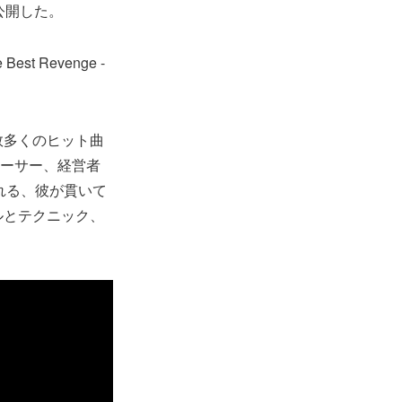
に公開した。
t Revenge -
数多くのヒット曲
ューサー、経営者
れる、彼が貫いて
キルとテクニック、