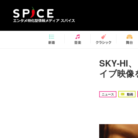
SKY-HI、
イブ映像
ニュース
動画